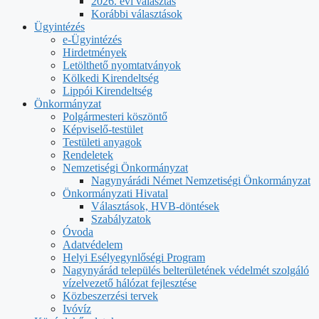
2026. évi választás
Korábbi választások
Ügyintézés
e-Ügyintézés
Hirdetmények
Letölthető nyomtatványok
Kölkedi Kirendeltség
Lippói Kirendeltség
Önkormányzat
Polgármesteri köszöntő
Képviselő-testület
Testületi anyagok
Rendeletek
Nemzetiségi Önkormányzat
Nagynyárádi Német Nemzetiségi Önkormányzat
Önkormányzati Hivatal
Választások, HVB-döntések
Szabályzatok
Óvoda
Adatvédelem
Helyi Esélyegynlőségi Program
Nagynyárád település belterületének védelmét szolgáló
vízelvezető hálózat fejlesztése
Közbeszerzési tervek
Ivóvíz