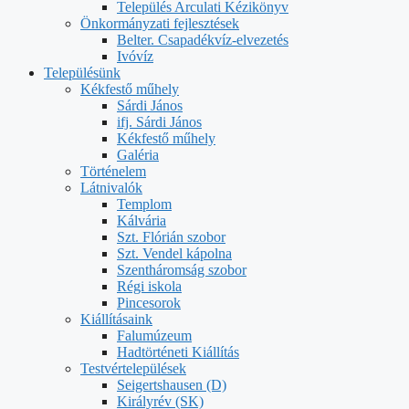
Település Arculati Kézikönyv
Önkormányzati fejlesztések
Belter. Csapadékvíz-elvezetés
Ivóvíz
Településünk
Kékfestő műhely
Sárdi János
ifj. Sárdi János
Kékfestő műhely
Galéria
Történelem
Látnivalók
Templom
Kálvária
Szt. Flórián szobor
Szt. Vendel kápolna
Szentháromság szobor
Régi iskola
Pincesorok
Kiállításaink
Falumúzeum
Hadtörténeti Kiállítás
Testvértelepülések
Seigertshausen (D)
Királyrév (SK)