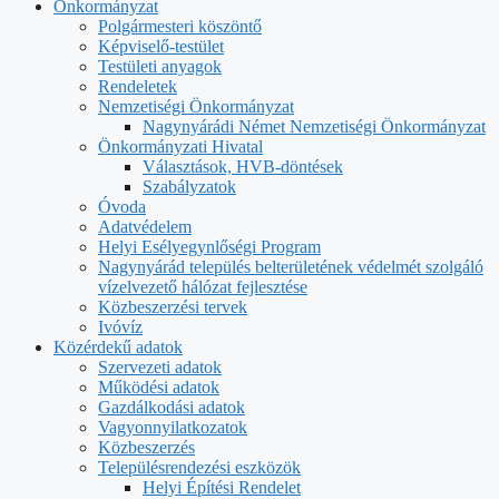
Önkormányzat
Polgármesteri köszöntő
Képviselő-testület
Testületi anyagok
Rendeletek
Nemzetiségi Önkormányzat
Nagynyárádi Német Nemzetiségi Önkormányzat
Önkormányzati Hivatal
Választások, HVB-döntések
Szabályzatok
Óvoda
Adatvédelem
Helyi Esélyegynlőségi Program
Nagynyárád település belterületének védelmét szolgáló
vízelvezető hálózat fejlesztése
Közbeszerzési tervek
Ivóvíz
Közérdekű adatok
Szervezeti adatok
Működési adatok
Gazdálkodási adatok
Vagyonnyilatkozatok
Közbeszerzés
Településrendezési eszközök
Helyi Építési Rendelet