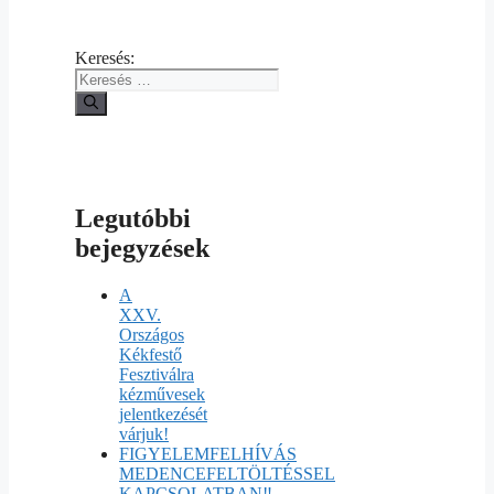
Keresés:
Legutóbbi
bejegyzések
A
XXV.
Országos
Kékfestő
Fesztiválra
kézművesek
jelentkezését
várjuk!
FIGYELEMFELHÍVÁS
MEDENCEFELTÖLTÉSSEL
KAPCSOLATBAN‼️