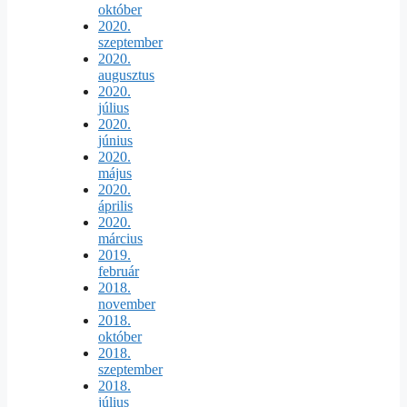
október
2020.
szeptember
2020.
augusztus
2020.
július
2020.
június
2020.
május
2020.
április
2020.
március
2019.
február
2018.
november
2018.
október
2018.
szeptember
2018.
július