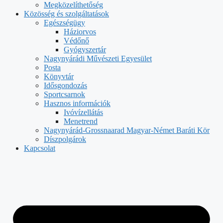
Megközelíthetőség
Közösség és szolgáltatások
Egészségügy
Háziorvos
Védőnő
Gyógyszertár
Nagynyárádi Művészeti Egyesület
Posta
Könyvtár
Idősgondozás
Sportcsarnok
Hasznos információk
Ivóvízellátás
Menetrend
Nagynyárád-Grossnaarad Magyar-Német Baráti Kör
Díszpolgárok
Kapcsolat