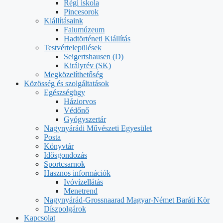
Régi iskola
Pincesorok
Kiállításaink
Falumúzeum
Hadtörténeti Kiállítás
Testvértelepülések
Seigertshausen (D)
Királyrév (SK)
Megközelíthetőség
Közösség és szolgáltatások
Egészségügy
Háziorvos
Védőnő
Gyógyszertár
Nagynyárádi Művészeti Egyesület
Posta
Könyvtár
Idősgondozás
Sportcsarnok
Hasznos információk
Ivóvízellátás
Menetrend
Nagynyárád-Grossnaarad Magyar-Német Baráti Kör
Díszpolgárok
Kapcsolat