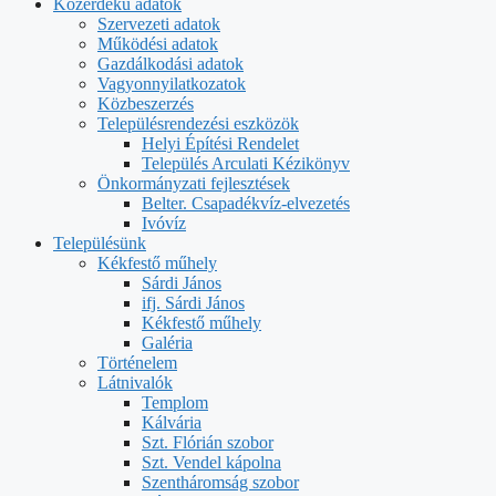
Közérdekű adatok
Szervezeti adatok
Működési adatok
Gazdálkodási adatok
Vagyonnyilatkozatok
Közbeszerzés
Településrendezési eszközök
Helyi Építési Rendelet
Település Arculati Kézikönyv
Önkormányzati fejlesztések
Belter. Csapadékvíz-elvezetés
Ivóvíz
Településünk
Kékfestő műhely
Sárdi János
ifj. Sárdi János
Kékfestő műhely
Galéria
Történelem
Látnivalók
Templom
Kálvária
Szt. Flórián szobor
Szt. Vendel kápolna
Szentháromság szobor