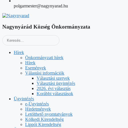
polgarmester@nagynyarad.hu
Nagynyárád Község Önkormányzata
Hírek
Önkormányzati hírek
Hírek
Események
Válastási információk
Választási szervek
Választási ügyintézés
2026. évi választás
Korábbi választások
Ügyintézés
e-Ügyintézés
Hirdetmények
Letölthető nyomtatványok
Kölkedi Kirendeltség
Lippói Kirendeltség