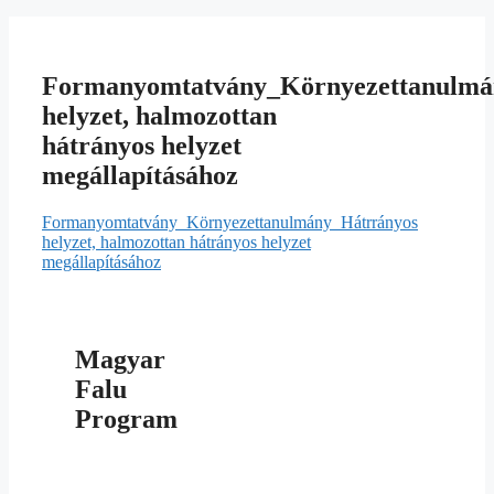
Formanyomtatvány_Környezettanulmá
helyzet, halmozottan
hátrányos helyzet
megállapításához
Formanyomtatvány_Környezettanulmány_Hátrrányos
helyzet, halmozottan hátrányos helyzet
megállapításához
Magyar
Falu
Program