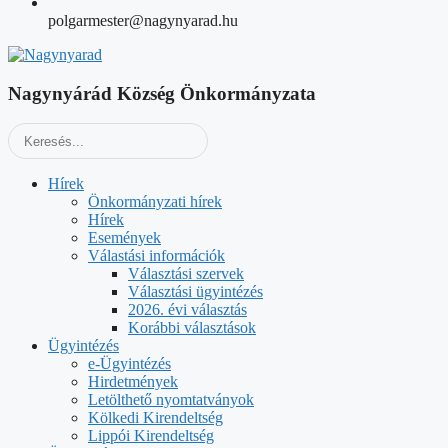
polgarmester@nagynyarad.hu
Nagynyárád Község Önkormányzata
Hírek
Önkormányzati hírek
Hírek
Események
Válastási információk
Választási szervek
Választási ügyintézés
2026. évi választás
Korábbi választások
Ügyintézés
e-Ügyintézés
Hirdetmények
Letölthető nyomtatványok
Kölkedi Kirendeltség
Lippói Kirendeltség