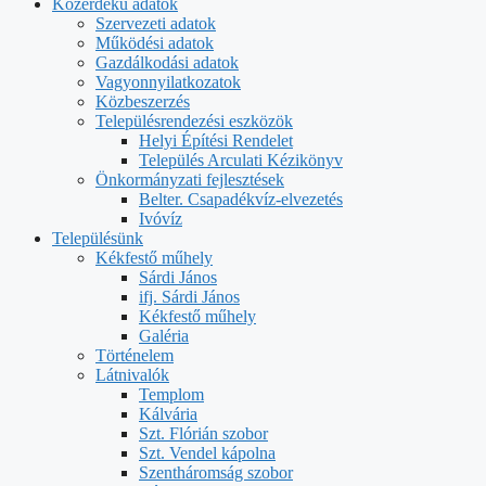
Közérdekű adatok
Szervezeti adatok
Működési adatok
Gazdálkodási adatok
Vagyonnyilatkozatok
Közbeszerzés
Településrendezési eszközök
Helyi Építési Rendelet
Település Arculati Kézikönyv
Önkormányzati fejlesztések
Belter. Csapadékvíz-elvezetés
Ivóvíz
Településünk
Kékfestő műhely
Sárdi János
ifj. Sárdi János
Kékfestő műhely
Galéria
Történelem
Látnivalók
Templom
Kálvária
Szt. Flórián szobor
Szt. Vendel kápolna
Szentháromság szobor