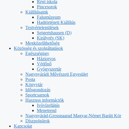
Régi iskola
Pincesorok
Kiállításaink
Falumúzeum
Hadtörténeti Kiállítás
Testvértelepülések
Seigertshausen (D)
Királyrév (SK)
Megközelíthetőség
Közösség és szolgáltatások
Egészségügy
Háziorvos
Védőnő
Gyógyszertár
Nagynyárádi Művészeti Egyesület
Posta
Könyvtár
Idősgondozás
Sportcsarnok
Hasznos információk
Ivóvízellátás
Menetrend
Nagynyárád-Grossnaarad Magyar-Német Baráti Kör
Díszpolgárok
Kapcsolat