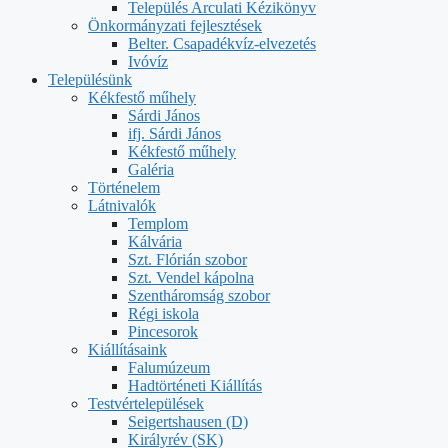
Település Arculati Kézikönyv
Önkormányzati fejlesztések
Belter. Csapadékvíz-elvezetés
Ivóvíz
Településünk
Kékfestő műhely
Sárdi János
ifj. Sárdi János
Kékfestő műhely
Galéria
Történelem
Látnivalók
Templom
Kálvária
Szt. Flórián szobor
Szt. Vendel kápolna
Szentháromság szobor
Régi iskola
Pincesorok
Kiállításaink
Falumúzeum
Hadtörténeti Kiállítás
Testvértelepülések
Seigertshausen (D)
Királyrév (SK)