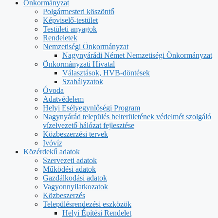
Önkormányzat
Polgármesteri köszöntő
Képviselő-testület
Testületi anyagok
Rendeletek
Nemzetiségi Önkormányzat
Nagynyárádi Német Nemzetiségi Önkormányzat
Önkormányzati Hivatal
Választások, HVB-döntések
Szabályzatok
Óvoda
Adatvédelem
Helyi Esélyegynlőségi Program
Nagynyárád település belterületének védelmét szolgáló
vízelvezető hálózat fejlesztése
Közbeszerzési tervek
Ivóvíz
Közérdekű adatok
Szervezeti adatok
Működési adatok
Gazdálkodási adatok
Vagyonnyilatkozatok
Közbeszerzés
Településrendezési eszközök
Helyi Építési Rendelet