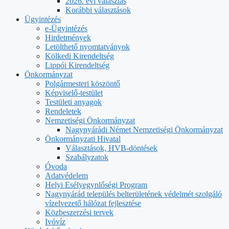
2026. évi választás
Korábbi választások
Ügyintézés
e-Ügyintézés
Hirdetmények
Letölthető nyomtatványok
Kölkedi Kirendeltség
Lippói Kirendeltség
Önkormányzat
Polgármesteri köszöntő
Képviselő-testület
Testületi anyagok
Rendeletek
Nemzetiségi Önkormányzat
Nagynyárádi Német Nemzetiségi Önkormányzat
Önkormányzati Hivatal
Választások, HVB-döntések
Szabályzatok
Óvoda
Adatvédelem
Helyi Esélyegynlőségi Program
Nagynyárád település belterületének védelmét szolgáló
vízelvezető hálózat fejlesztése
Közbeszerzési tervek
Ivóvíz