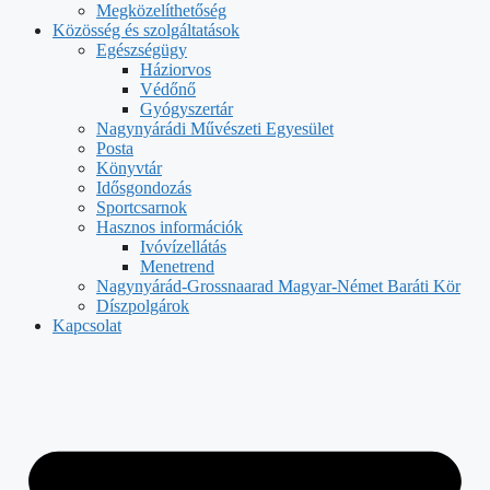
Megközelíthetőség
Közösség és szolgáltatások
Egészségügy
Háziorvos
Védőnő
Gyógyszertár
Nagynyárádi Művészeti Egyesület
Posta
Könyvtár
Idősgondozás
Sportcsarnok
Hasznos információk
Ivóvízellátás
Menetrend
Nagynyárád-Grossnaarad Magyar-Német Baráti Kör
Díszpolgárok
Kapcsolat