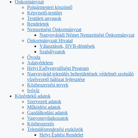
Önkormányzat
Polgármesteri köszöntő
Képviselő-testület
Testületi anyagok
Rendeletek
Nemzetiségi Önkormányzat
Nagynyárádi Német Nemzetiségi Önkormányzat
Önkormányzati Hivatal
Választások, HVB-döntések
Szabályzatok
Óvoda
Adatvédelem
Helyi Esélyegynlőségi Program
Nagynyárád település belterületének védelmét szolgáló
vízelvezető hálózat fejlesztése
Közbeszerzési tervek
Ivóvíz
Közérdekű adatok
Szervezeti adatok
Működési adatok
Gazdálkodási adatok
Vagyonnyilatkozatok
Közbeszerzés
Településrendezési eszközök
Helyi Építési Rendelet