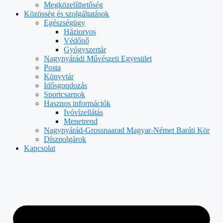
Megközelíthetőség
Közösség és szolgáltatások
Egészségügy
Háziorvos
Védőnő
Gyógyszertár
Nagynyárádi Művészeti Egyesület
Posta
Könyvtár
Idősgondozás
Sportcsarnok
Hasznos információk
Ivóvízellátás
Menetrend
Nagynyárád-Grossnaarad Magyar-Német Baráti Kör
Díszpolgárok
Kapcsolat