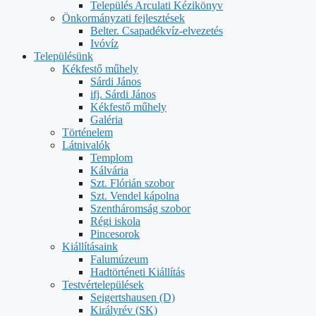
Település Arculati Kézikönyv
Önkormányzati fejlesztések
Belter. Csapadékvíz-elvezetés
Ivóvíz
Településünk
Kékfestő műhely
Sárdi János
ifj. Sárdi János
Kékfestő műhely
Galéria
Történelem
Látnivalók
Templom
Kálvária
Szt. Flórián szobor
Szt. Vendel kápolna
Szentháromság szobor
Régi iskola
Pincesorok
Kiállításaink
Falumúzeum
Hadtörténeti Kiállítás
Testvértelepülések
Seigertshausen (D)
Királyrév (SK)