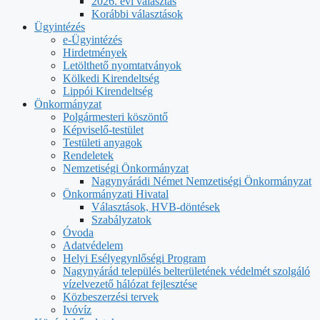
2026. évi választás
Korábbi választások
Ügyintézés
e-Ügyintézés
Hirdetmények
Letölthető nyomtatványok
Kölkedi Kirendeltség
Lippói Kirendeltség
Önkormányzat
Polgármesteri köszöntő
Képviselő-testület
Testületi anyagok
Rendeletek
Nemzetiségi Önkormányzat
Nagynyárádi Német Nemzetiségi Önkormányzat
Önkormányzati Hivatal
Választások, HVB-döntések
Szabályzatok
Óvoda
Adatvédelem
Helyi Esélyegynlőségi Program
Nagynyárád település belterületének védelmét szolgáló
vízelvezető hálózat fejlesztése
Közbeszerzési tervek
Ivóvíz