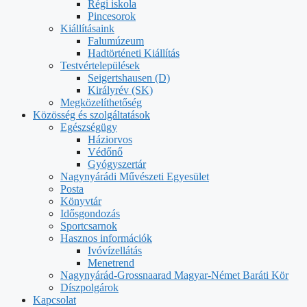
Régi iskola
Pincesorok
Kiállításaink
Falumúzeum
Hadtörténeti Kiállítás
Testvértelepülések
Seigertshausen (D)
Királyrév (SK)
Megközelíthetőség
Közösség és szolgáltatások
Egészségügy
Háziorvos
Védőnő
Gyógyszertár
Nagynyárádi Művészeti Egyesület
Posta
Könyvtár
Idősgondozás
Sportcsarnok
Hasznos információk
Ivóvízellátás
Menetrend
Nagynyárád-Grossnaarad Magyar-Német Baráti Kör
Díszpolgárok
Kapcsolat