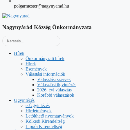
polgarmester@nagynyarad.hu
Nagynyárád Község Önkormányzata
Hírek
Önkormányzati hírek
Hírek
Események
Válastási információk
Választási szervek
Választási ügyintézés
2026. évi választás
Korábbi választások
Ügyintézés
e-Ügyintézés
Hirdetmények
Letölthető nyomtatványok
Kölkedi Kirendeltség
Lippói Kirendeltség