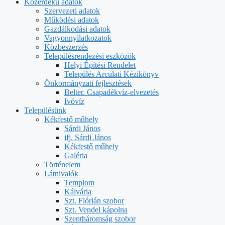
Közérdekű adatok
Szervezeti adatok
Működési adatok
Gazdálkodási adatok
Vagyonnyilatkozatok
Közbeszerzés
Településrendezési eszközök
Helyi Építési Rendelet
Település Arculati Kézikönyv
Önkormányzati fejlesztések
Belter. Csapadékvíz-elvezetés
Ivóvíz
Településünk
Kékfestő műhely
Sárdi János
ifj. Sárdi János
Kékfestő műhely
Galéria
Történelem
Látnivalók
Templom
Kálvária
Szt. Flórián szobor
Szt. Vendel kápolna
Szentháromság szobor