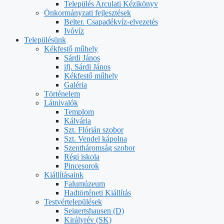
Település Arculati Kézikönyv
Önkormányzati fejlesztések
Belter. Csapadékvíz-elvezetés
Ivóvíz
Településünk
Kékfestő műhely
Sárdi János
ifj. Sárdi János
Kékfestő műhely
Galéria
Történelem
Látnivalók
Templom
Kálvária
Szt. Flórián szobor
Szt. Vendel kápolna
Szentháromság szobor
Régi iskola
Pincesorok
Kiállításaink
Falumúzeum
Hadtörténeti Kiállítás
Testvértelepülések
Seigertshausen (D)
Királyrév (SK)