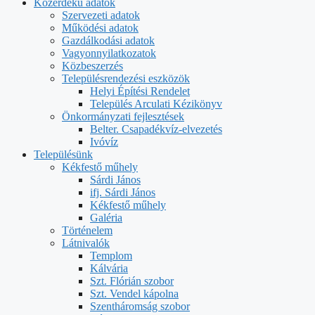
Közérdekű adatok
Szervezeti adatok
Működési adatok
Gazdálkodási adatok
Vagyonnyilatkozatok
Közbeszerzés
Településrendezési eszközök
Helyi Építési Rendelet
Település Arculati Kézikönyv
Önkormányzati fejlesztések
Belter. Csapadékvíz-elvezetés
Ivóvíz
Településünk
Kékfestő műhely
Sárdi János
ifj. Sárdi János
Kékfestő műhely
Galéria
Történelem
Látnivalók
Templom
Kálvária
Szt. Flórián szobor
Szt. Vendel kápolna
Szentháromság szobor