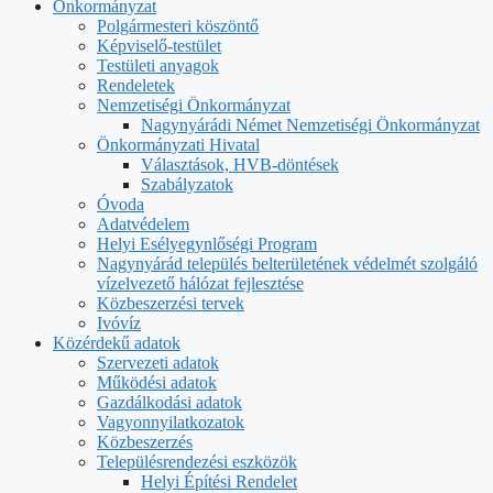
Önkormányzat
Polgármesteri köszöntő
Képviselő-testület
Testületi anyagok
Rendeletek
Nemzetiségi Önkormányzat
Nagynyárádi Német Nemzetiségi Önkormányzat
Önkormányzati Hivatal
Választások, HVB-döntések
Szabályzatok
Óvoda
Adatvédelem
Helyi Esélyegynlőségi Program
Nagynyárád település belterületének védelmét szolgáló
vízelvezető hálózat fejlesztése
Közbeszerzési tervek
Ivóvíz
Közérdekű adatok
Szervezeti adatok
Működési adatok
Gazdálkodási adatok
Vagyonnyilatkozatok
Közbeszerzés
Településrendezési eszközök
Helyi Építési Rendelet