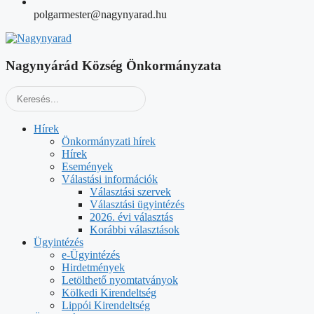
polgarmester@nagynyarad.hu
Nagynyárád Község Önkormányzata
Hírek
Önkormányzati hírek
Hírek
Események
Válastási információk
Választási szervek
Választási ügyintézés
2026. évi választás
Korábbi választások
Ügyintézés
e-Ügyintézés
Hirdetmények
Letölthető nyomtatványok
Kölkedi Kirendeltség
Lippói Kirendeltség