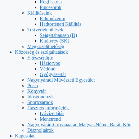
Régi iskola
Pincesorok
Kiállításaink
Falumúzeum
Hadtörténeti Kiállítás
Testvértelepülések
Seigertshausen (D)
Királyrév (SK)
Megközelíthetőség
Közösség és szolgáltatások
Egészségügy
Háziorvos
Védőnő
Gyógyszertár
Nagynyárádi Művészeti Egyesület
Posta
Könyvtár
Idősgondozás
Sportcsarnok
Hasznos információk
Ivóvízellátás
Menetrend
Nagynyárád-Grossnaarad Magyar-Német Baráti Kör
Díszpolgárok
Kapcsolat