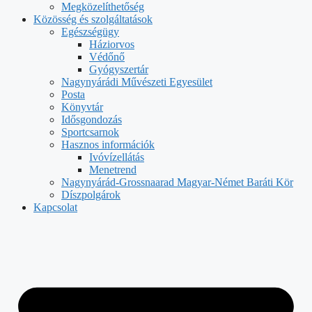
Megközelíthetőség
Közösség és szolgáltatások
Egészségügy
Háziorvos
Védőnő
Gyógyszertár
Nagynyárádi Művészeti Egyesület
Posta
Könyvtár
Idősgondozás
Sportcsarnok
Hasznos információk
Ivóvízellátás
Menetrend
Nagynyárád-Grossnaarad Magyar-Német Baráti Kör
Díszpolgárok
Kapcsolat