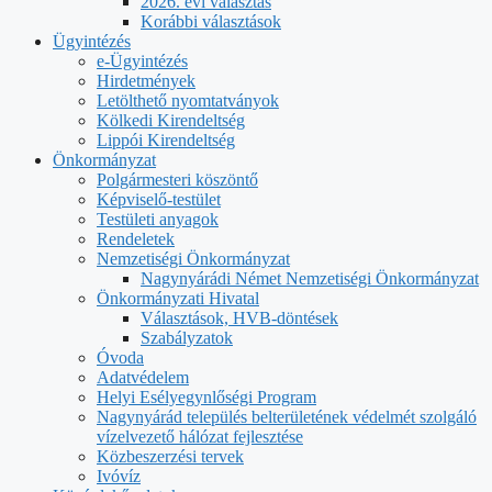
2026. évi választás
Korábbi választások
Ügyintézés
e-Ügyintézés
Hirdetmények
Letölthető nyomtatványok
Kölkedi Kirendeltség
Lippói Kirendeltség
Önkormányzat
Polgármesteri köszöntő
Képviselő-testület
Testületi anyagok
Rendeletek
Nemzetiségi Önkormányzat
Nagynyárádi Német Nemzetiségi Önkormányzat
Önkormányzati Hivatal
Választások, HVB-döntések
Szabályzatok
Óvoda
Adatvédelem
Helyi Esélyegynlőségi Program
Nagynyárád település belterületének védelmét szolgáló
vízelvezető hálózat fejlesztése
Közbeszerzési tervek
Ivóvíz