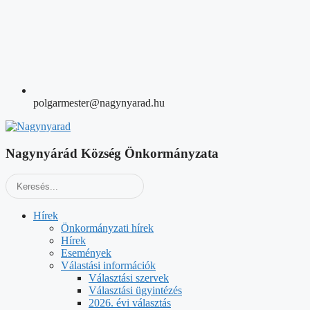
polgarmester@nagynyarad.hu
Nagynyárád Község Önkormányzata
Hírek
Önkormányzati hírek
Hírek
Események
Válastási információk
Választási szervek
Választási ügyintézés
2026. évi választás