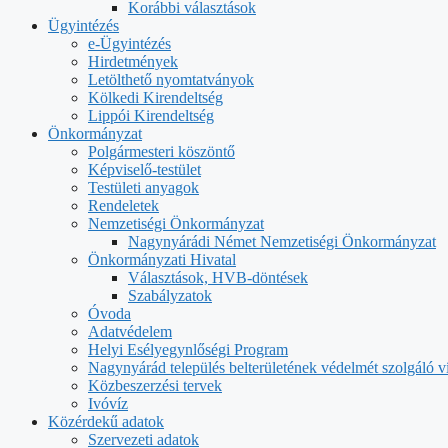
Korábbi választások
Ügyintézés
e-Ügyintézés
Hirdetmények
Letölthető nyomtatványok
Kölkedi Kirendeltség
Lippói Kirendeltség
Önkormányzat
Polgármesteri köszöntő
Képviselő-testület
Testületi anyagok
Rendeletek
Nemzetiségi Önkormányzat
Nagynyárádi Német Nemzetiségi Önkormányzat
Önkormányzati Hivatal
Választások, HVB-döntések
Szabályzatok
Óvoda
Adatvédelem
Helyi Esélyegynlőségi Program
Nagynyárád település belterületének védelmét szolgáló ví
Közbeszerzési tervek
Ivóvíz
Közérdekű adatok
Szervezeti adatok