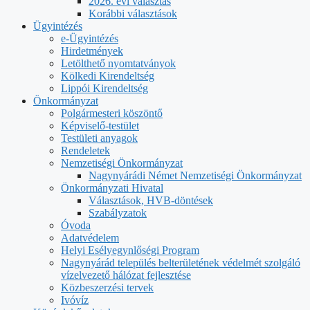
2026. évi választás
Korábbi választások
Ügyintézés
e-Ügyintézés
Hirdetmények
Letölthető nyomtatványok
Kölkedi Kirendeltség
Lippói Kirendeltség
Önkormányzat
Polgármesteri köszöntő
Képviselő-testület
Testületi anyagok
Rendeletek
Nemzetiségi Önkormányzat
Nagynyárádi Német Nemzetiségi Önkormányzat
Önkormányzati Hivatal
Választások, HVB-döntések
Szabályzatok
Óvoda
Adatvédelem
Helyi Esélyegynlőségi Program
Nagynyárád település belterületének védelmét szolgáló
vízelvezető hálózat fejlesztése
Közbeszerzési tervek
Ivóvíz