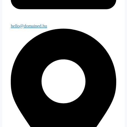
hello@domained.hu