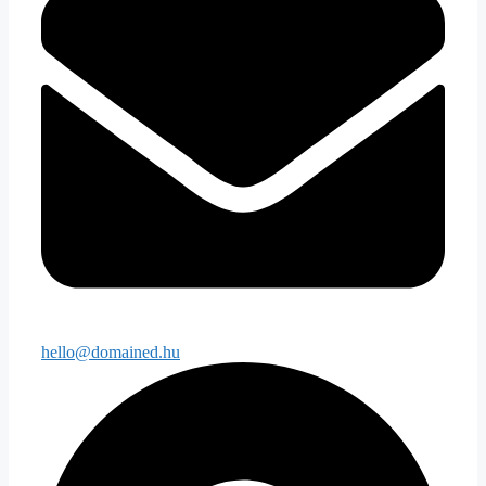
hello@domained.hu