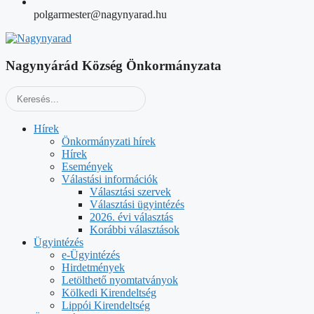
polgarmester@nagynyarad.hu
Nagynyárád Község Önkormányzata
Hírek
Önkormányzati hírek
Hírek
Események
Válastási információk
Választási szervek
Választási ügyintézés
2026. évi választás
Korábbi választások
Ügyintézés
e-Ügyintézés
Hirdetmények
Letölthető nyomtatványok
Kölkedi Kirendeltség
Lippói Kirendeltség