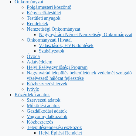
Önkormányzat
Polgármesteri köszöntő
Képviselő-testület
Testületi anyagok
Rendeletek
Nemzetiségi Önkormányzat
Nagynyárádi Német Nemzetiségi Önkormányzat
Önkormányzati Hivatal
Választások, HVB-döntések
Szabályzatok
Óvoda
Adatvédelem
Helyi Esélyegynlőségi Program
Nagynyárád település belterületének védelmét szolgáló
vízelvezető hálózat fejlesztése
Közbeszerzési tervek
Ivóvíz
Közérdekű adatok
Szervezeti adatok
Működési adatok
Gazdálkodási adatok
Vagyonnyilatkozatok
Közbeszerzés
Településrendezési eszközök
Helyi Építési Rendelet