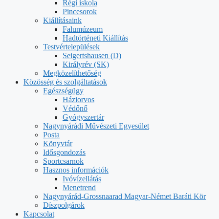
Régi iskola
Pincesorok
Kiállításaink
Falumúzeum
Hadtörténeti Kiállítás
Testvértelepülések
Seigertshausen (D)
Királyrév (SK)
Megközelíthetőség
Közösség és szolgáltatások
Egészségügy
Háziorvos
Védőnő
Gyógyszertár
Nagynyárádi Művészeti Egyesület
Posta
Könyvtár
Idősgondozás
Sportcsarnok
Hasznos információk
Ivóvízellátás
Menetrend
Nagynyárád-Grossnaarad Magyar-Német Baráti Kör
Díszpolgárok
Kapcsolat