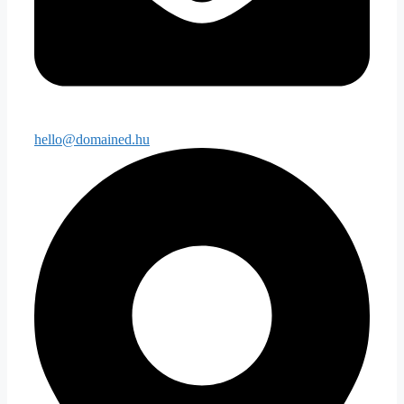
hello@domained.hu