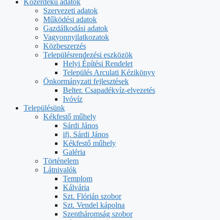
Közérdekű adatok
Szervezeti adatok
Működési adatok
Gazdálkodási adatok
Vagyonnyilatkozatok
Közbeszerzés
Településrendezési eszközök
Helyi Építési Rendelet
Település Arculati Kézikönyv
Önkormányzati fejlesztések
Belter. Csapadékvíz-elvezetés
Ivóvíz
Településünk
Kékfestő műhely
Sárdi János
ifj. Sárdi János
Kékfestő műhely
Galéria
Történelem
Látnivalók
Templom
Kálvária
Szt. Flórián szobor
Szt. Vendel kápolna
Szentháromság szobor