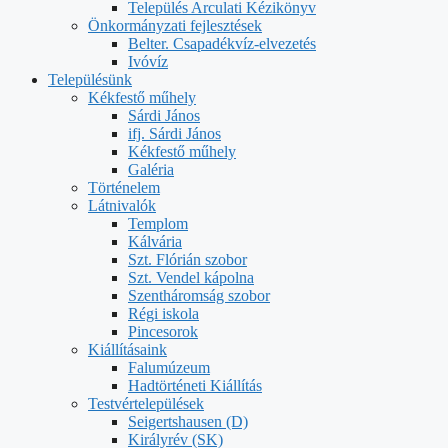
Település Arculati Kézikönyv
Önkormányzati fejlesztések
Belter. Csapadékvíz-elvezetés
Ivóvíz
Településünk
Kékfestő műhely
Sárdi János
ifj. Sárdi János
Kékfestő műhely
Galéria
Történelem
Látnivalók
Templom
Kálvária
Szt. Flórián szobor
Szt. Vendel kápolna
Szentháromság szobor
Régi iskola
Pincesorok
Kiállításaink
Falumúzeum
Hadtörténeti Kiállítás
Testvértelepülések
Seigertshausen (D)
Királyrév (SK)