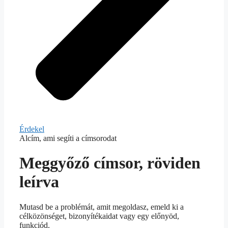
Érdekel
Alcím, ami segíti a címsorodat
Meggyőző címsor, röviden
leírva
Mutasd be a problémát, amit megoldasz, emeld ki a
célközönséget, bizonyítékaidat vagy egy előnyöd,
funkciód.