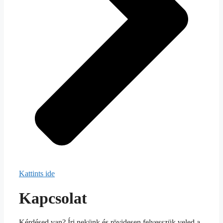
Kattints ide
Kapcsolat
Kérdésed van? Írj nekünk és rövidesen felvesszük veled a