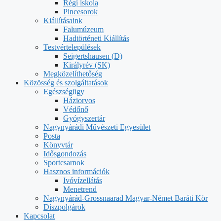
Régi iskola
Pincesorok
Kiállításaink
Falumúzeum
Hadtörténeti Kiállítás
Testvértelepülések
Seigertshausen (D)
Királyrév (SK)
Megközelíthetőség
Közösség és szolgáltatások
Egészségügy
Háziorvos
Védőnő
Gyógyszertár
Nagynyárádi Művészeti Egyesület
Posta
Könyvtár
Idősgondozás
Sportcsarnok
Hasznos információk
Ivóvízellátás
Menetrend
Nagynyárád-Grossnaarad Magyar-Német Baráti Kör
Díszpolgárok
Kapcsolat