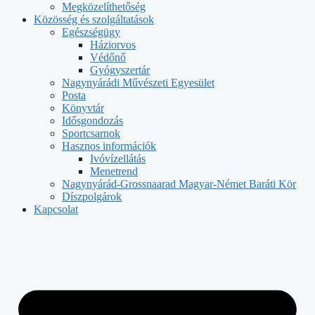
Megközelíthetőség
Közösség és szolgáltatások
Egészségügy
Háziorvos
Védőnő
Gyógyszertár
Nagynyárádi Művészeti Egyesület
Posta
Könyvtár
Idősgondozás
Sportcsarnok
Hasznos információk
Ivóvízellátás
Menetrend
Nagynyárád-Grossnaarad Magyar-Német Baráti Kör
Díszpolgárok
Kapcsolat