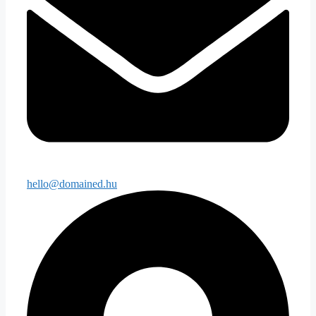
hello@domained.hu