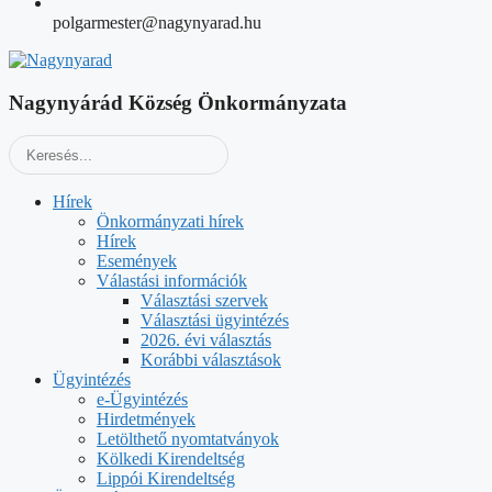
polgarmester@nagynyarad.hu
Nagynyárád Község Önkormányzata
Hírek
Önkormányzati hírek
Hírek
Események
Válastási információk
Választási szervek
Választási ügyintézés
2026. évi választás
Korábbi választások
Ügyintézés
e-Ügyintézés
Hirdetmények
Letölthető nyomtatványok
Kölkedi Kirendeltség
Lippói Kirendeltség