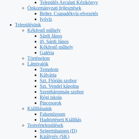
Település Arculati Kézikönyv
Önkormányzati fejlesztések
Belter. Csapadékvíz-elvezetés
Ivóvíz
Településünk
Kékfestő műhely
Sárdi János
ifj. Sárdi János
Kékfestő műhely
Galéria
Történelem
Látnivalók
Templom
Kálvária
Szt. Flórián szobor
Szt. Vendel kápolna
Szentháromság szobor
Régi iskola
Pincesorok
Kiállításaink
Falumúzeum
Hadtörténeti Kiállítás
Testvértelepülések
Seigertshausen (D)
Királyrév (SK)