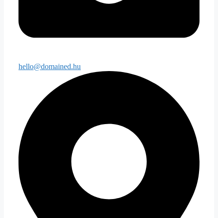
hello@domained.hu