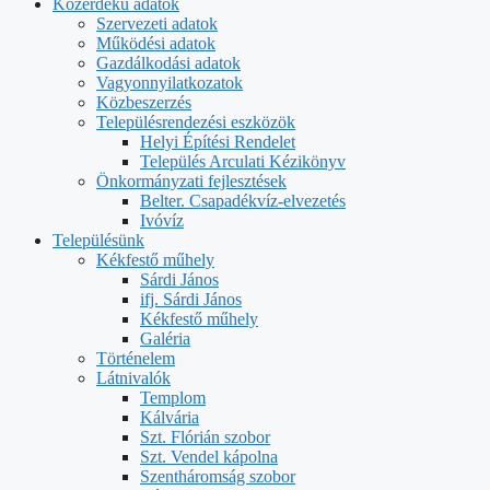
Közérdekű adatok
Szervezeti adatok
Működési adatok
Gazdálkodási adatok
Vagyonnyilatkozatok
Közbeszerzés
Településrendezési eszközök
Helyi Építési Rendelet
Település Arculati Kézikönyv
Önkormányzati fejlesztések
Belter. Csapadékvíz-elvezetés
Ivóvíz
Településünk
Kékfestő műhely
Sárdi János
ifj. Sárdi János
Kékfestő műhely
Galéria
Történelem
Látnivalók
Templom
Kálvária
Szt. Flórián szobor
Szt. Vendel kápolna
Szentháromság szobor