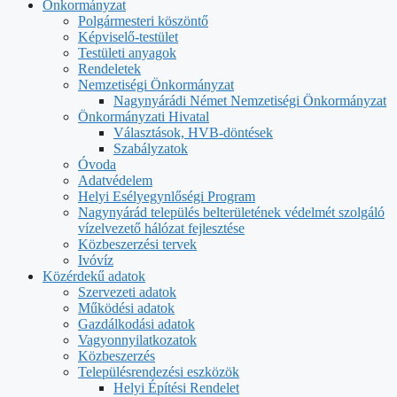
Önkormányzat
Polgármesteri köszöntő
Képviselő-testület
Testületi anyagok
Rendeletek
Nemzetiségi Önkormányzat
Nagynyárádi Német Nemzetiségi Önkormányzat
Önkormányzati Hivatal
Választások, HVB-döntések
Szabályzatok
Óvoda
Adatvédelem
Helyi Esélyegynlőségi Program
Nagynyárád település belterületének védelmét szolgáló
vízelvezető hálózat fejlesztése
Közbeszerzési tervek
Ivóvíz
Közérdekű adatok
Szervezeti adatok
Működési adatok
Gazdálkodási adatok
Vagyonnyilatkozatok
Közbeszerzés
Településrendezési eszközök
Helyi Építési Rendelet