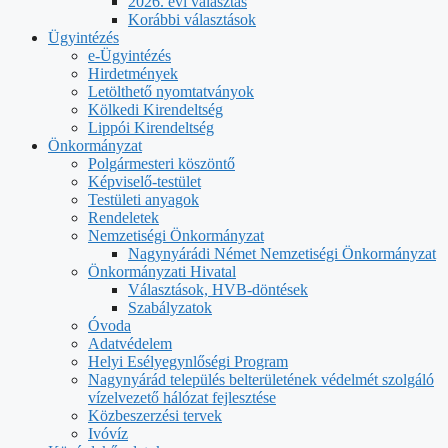
2026. évi választás
Korábbi választások
Ügyintézés
e-Ügyintézés
Hirdetmények
Letölthető nyomtatványok
Kölkedi Kirendeltség
Lippói Kirendeltség
Önkormányzat
Polgármesteri köszöntő
Képviselő-testület
Testületi anyagok
Rendeletek
Nemzetiségi Önkormányzat
Nagynyárádi Német Nemzetiségi Önkormányzat
Önkormányzati Hivatal
Választások, HVB-döntések
Szabályzatok
Óvoda
Adatvédelem
Helyi Esélyegynlőségi Program
Nagynyárád település belterületének védelmét szolgáló
vízelvezető hálózat fejlesztése
Közbeszerzési tervek
Ivóvíz