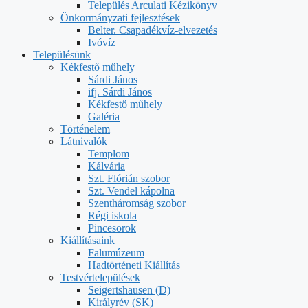
Település Arculati Kézikönyv
Önkormányzati fejlesztések
Belter. Csapadékvíz-elvezetés
Ivóvíz
Településünk
Kékfestő műhely
Sárdi János
ifj. Sárdi János
Kékfestő műhely
Galéria
Történelem
Látnivalók
Templom
Kálvária
Szt. Flórián szobor
Szt. Vendel kápolna
Szentháromság szobor
Régi iskola
Pincesorok
Kiállításaink
Falumúzeum
Hadtörténeti Kiállítás
Testvértelepülések
Seigertshausen (D)
Királyrév (SK)