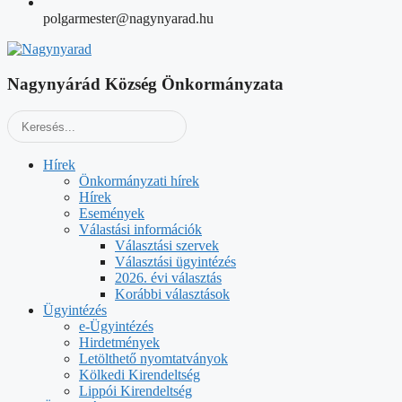
polgarmester@nagynyarad.hu
Nagynyárád Község Önkormányzata
Hírek
Önkormányzati hírek
Hírek
Események
Válastási információk
Választási szervek
Választási ügyintézés
2026. évi választás
Korábbi választások
Ügyintézés
e-Ügyintézés
Hirdetmények
Letölthető nyomtatványok
Kölkedi Kirendeltség
Lippói Kirendeltség