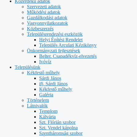
Közérdekű adatok
Szervezeti adatok
Működési adatok
Gazdálkodási adatok
Vagyonnyilatkozatok
Közbeszerzés
Településrendezési eszközök
Helyi Építési Rendelet
Település Arculati Kézikönyv
Önkormányzati fejlesztések
Belter. Csapadékvíz-elvezetés
Ivóvíz
Településünk
Kékfestő műhely
Sárdi János
ifj. Sárdi János
Kékfestő műhely
Galéria
Történelem
Látnivalók
Templom
Kálvária
Szt. Flórián szobor
Szt. Vendel kápolna
Szentháromság szobor