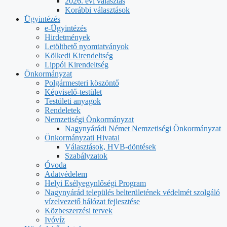
2026. évi választás
Korábbi választások
Ügyintézés
e-Ügyintézés
Hirdetmények
Letölthető nyomtatványok
Kölkedi Kirendeltség
Lippói Kirendeltség
Önkormányzat
Polgármesteri köszöntő
Képviselő-testület
Testületi anyagok
Rendeletek
Nemzetiségi Önkormányzat
Nagynyárádi Német Nemzetiségi Önkormányzat
Önkormányzati Hivatal
Választások, HVB-döntések
Szabályzatok
Óvoda
Adatvédelem
Helyi Esélyegynlőségi Program
Nagynyárád település belterületének védelmét szolgáló
vízelvezető hálózat fejlesztése
Közbeszerzési tervek
Ivóvíz