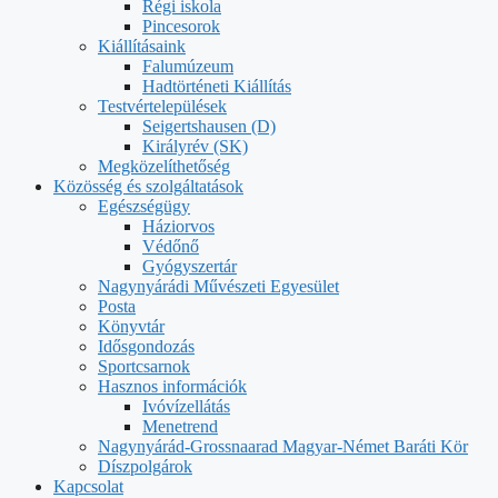
Régi iskola
Pincesorok
Kiállításaink
Falumúzeum
Hadtörténeti Kiállítás
Testvértelepülések
Seigertshausen (D)
Királyrév (SK)
Megközelíthetőség
Közösség és szolgáltatások
Egészségügy
Háziorvos
Védőnő
Gyógyszertár
Nagynyárádi Művészeti Egyesület
Posta
Könyvtár
Idősgondozás
Sportcsarnok
Hasznos információk
Ivóvízellátás
Menetrend
Nagynyárád-Grossnaarad Magyar-Német Baráti Kör
Díszpolgárok
Kapcsolat