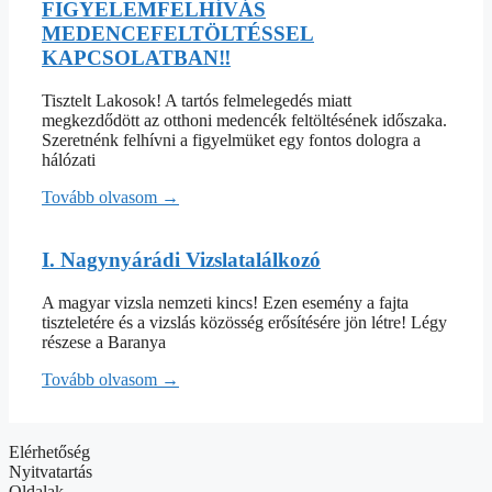
FIGYELEMFELHÍVÁS
MEDENCEFELTÖLTÉSSEL
KAPCSOLATBAN‼️
Tisztelt Lakosok! A tartós felmelegedés miatt
megkezdődött az otthoni medencék feltöltésének időszaka.
Szeretnénk felhívni a figyelmüket egy fontos dologra a
hálózati
Tovább olvasom →
I. Nagynyárádi Vizslatalálkozó
A magyar vizsla nemzeti kincs! Ezen esemény a fajta
tiszteletére és a vizslás közösség erősítésére jön létre! Légy
részese a Baranya
Tovább olvasom →
Elérhetőség
Nyitvatartás
Oldalak