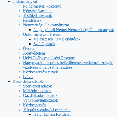
Önkormányzat
Polgármesteri köszöntő
Képviselő-testület
Testületi anyagok
Rendeletek
Nemzetiségi Önkormányzat
Nagynyárádi Német Nemzetiségi Önkormányzat
Önkormányzati Hivatal
Választások, HVB-döntések
Szabályzatok
Óvoda
Adatvédelem
Helyi Esélyegynlőségi Program
Nagynyárád település belterületének védelmét szolgáló
vízelvezető hálózat fejlesztése
Közbeszerzési tervek
Ivóvíz
Közérdekű adatok
Szervezeti adatok
Működési adatok
Gazdálkodási adatok
Vagyonnyilatkozatok
Közbeszerzés
Településrendezési eszközök
Helyi Építési Rendelet