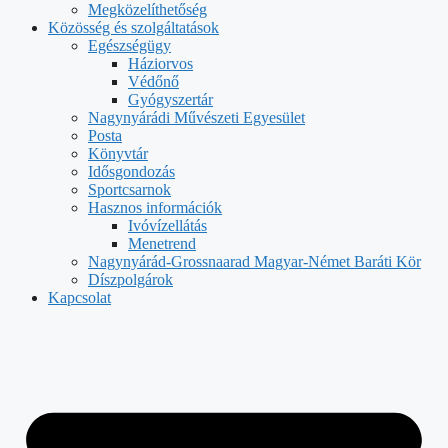
Megközelíthetőség
Közösség és szolgáltatások
Egészségügy
Háziorvos
Védőnő
Gyógyszertár
Nagynyárádi Művészeti Egyesület
Posta
Könyvtár
Idősgondozás
Sportcsarnok
Hasznos információk
Ivóvízellátás
Menetrend
Nagynyárád-Grossnaarad Magyar-Német Baráti Kör
Díszpolgárok
Kapcsolat