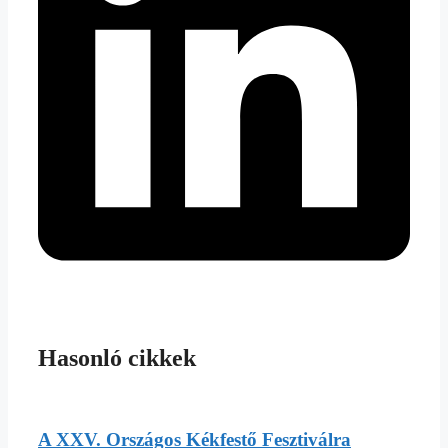
Hasonló cikkek
A XXV. Országos Kékfestő Fesztiválra