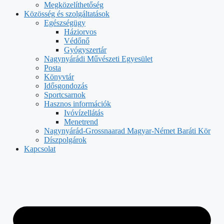
Megközelíthetőség
Közösség és szolgáltatások
Egészségügy
Háziorvos
Védőnő
Gyógyszertár
Nagynyárádi Művészeti Egyesület
Posta
Könyvtár
Idősgondozás
Sportcsarnok
Hasznos információk
Ivóvízellátás
Menetrend
Nagynyárád-Grossnaarad Magyar-Német Baráti Kör
Díszpolgárok
Kapcsolat