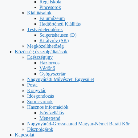
Régi iskola
Pincesorok
Kiállításaink
Falumúzeum
Hadtörténeti Kiállítás
Testvértelepülések
Seigertshausen (D)
Királyrév (SK)
Megközelíthetőség
Közösség és szolgáltatások
Egészségügy
Háziorvos
Védőnő
Gyógyszertár
Nagynyárádi Művészeti Egyesület
Posta
Könyvtár
Idősgondozás
Sportcsarnok
Hasznos információk
Ivóvízellátás
Menetrend
Nagynyárád-Grossnaarad Magyar-Német Baráti Kör
Díszpolgárok
Kapcsolat