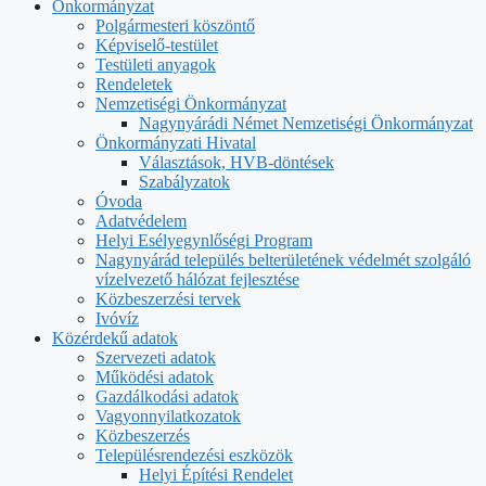
Önkormányzat
Polgármesteri köszöntő
Képviselő-testület
Testületi anyagok
Rendeletek
Nemzetiségi Önkormányzat
Nagynyárádi Német Nemzetiségi Önkormányzat
Önkormányzati Hivatal
Választások, HVB-döntések
Szabályzatok
Óvoda
Adatvédelem
Helyi Esélyegynlőségi Program
Nagynyárád település belterületének védelmét szolgáló
vízelvezető hálózat fejlesztése
Közbeszerzési tervek
Ivóvíz
Közérdekű adatok
Szervezeti adatok
Működési adatok
Gazdálkodási adatok
Vagyonnyilatkozatok
Közbeszerzés
Településrendezési eszközök
Helyi Építési Rendelet