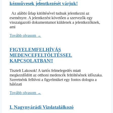
kézművesek jelentkezését várjuk!
Az alábbi űrlap kitöltésével tudnak jelentkezni az
eseményre. A jelentkezést követően a szervezők egy
visszaigazoló dokumentumot küldenek a jelentkezőknek,
ami
Tovább olvasom →
FIGYELEMFELHÍVÁS
MEDENCEFELTÖLTÉSSEL
KAPCSOLATBAN‼️
Tisztelt Lakosok! A tartós felmelegedés miatt
megkezdődött az otthoni medencék feltöltésének időszaka.
Szeretnénk felhívni a figyelmüket egy fontos dologra a
hálózati
Tovább olvasom →
I. Nagynyárádi Vizslatalálkozó