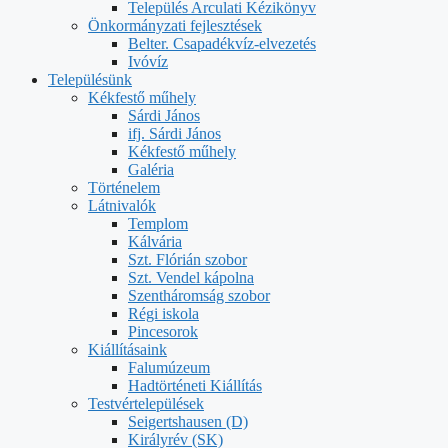
Település Arculati Kézikönyv
Önkormányzati fejlesztések
Belter. Csapadékvíz-elvezetés
Ivóvíz
Településünk
Kékfestő műhely
Sárdi János
ifj. Sárdi János
Kékfestő műhely
Galéria
Történelem
Látnivalók
Templom
Kálvária
Szt. Flórián szobor
Szt. Vendel kápolna
Szentháromság szobor
Régi iskola
Pincesorok
Kiállításaink
Falumúzeum
Hadtörténeti Kiállítás
Testvértelepülések
Seigertshausen (D)
Királyrév (SK)