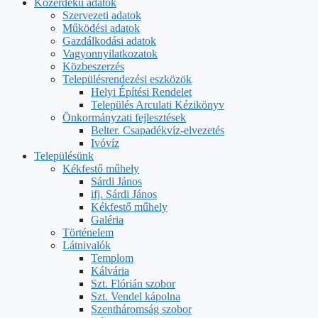
Közérdekű adatok
Szervezeti adatok
Működési adatok
Gazdálkodási adatok
Vagyonnyilatkozatok
Közbeszerzés
Településrendezési eszközök
Helyi Építési Rendelet
Település Arculati Kézikönyv
Önkormányzati fejlesztések
Belter. Csapadékvíz-elvezetés
Ivóvíz
Településünk
Kékfestő műhely
Sárdi János
ifj. Sárdi János
Kékfestő műhely
Galéria
Történelem
Látnivalók
Templom
Kálvária
Szt. Flórián szobor
Szt. Vendel kápolna
Szentháromság szobor