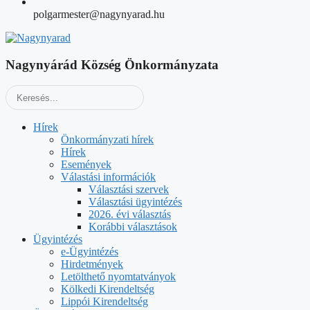
polgarmester@nagynyarad.hu
Nagynyárád Község Önkormányzata
Hírek
Önkormányzati hírek
Hírek
Események
Válastási információk
Választási szervek
Választási ügyintézés
2026. évi választás
Korábbi választások
Ügyintézés
e-Ügyintézés
Hirdetmények
Letölthető nyomtatványok
Kölkedi Kirendeltség
Lippói Kirendeltség