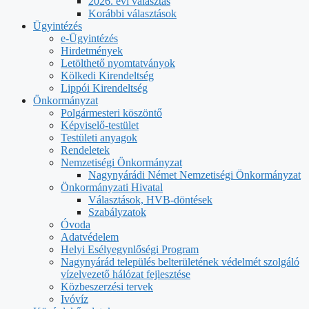
2026. évi választás
Korábbi választások
Ügyintézés
e-Ügyintézés
Hirdetmények
Letölthető nyomtatványok
Kölkedi Kirendeltség
Lippói Kirendeltség
Önkormányzat
Polgármesteri köszöntő
Képviselő-testület
Testületi anyagok
Rendeletek
Nemzetiségi Önkormányzat
Nagynyárádi Német Nemzetiségi Önkormányzat
Önkormányzati Hivatal
Választások, HVB-döntések
Szabályzatok
Óvoda
Adatvédelem
Helyi Esélyegynlőségi Program
Nagynyárád település belterületének védelmét szolgáló
vízelvezető hálózat fejlesztése
Közbeszerzési tervek
Ivóvíz