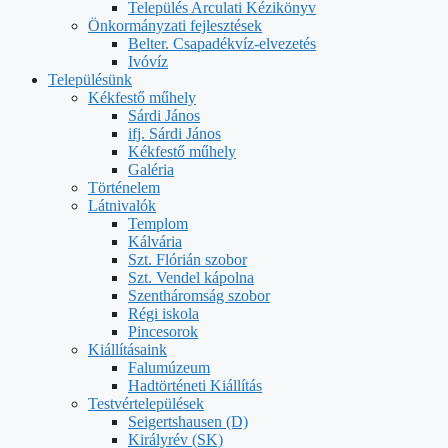
Település Arculati Kézikönyv
Önkormányzati fejlesztések
Belter. Csapadékvíz-elvezetés
Ivóvíz
Településünk
Kékfestő műhely
Sárdi János
ifj. Sárdi János
Kékfestő műhely
Galéria
Történelem
Látnivalók
Templom
Kálvária
Szt. Flórián szobor
Szt. Vendel kápolna
Szentháromság szobor
Régi iskola
Pincesorok
Kiállításaink
Falumúzeum
Hadtörténeti Kiállítás
Testvértelepülések
Seigertshausen (D)
Királyrév (SK)