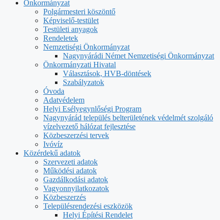
Önkormányzat
Polgármesteri köszöntő
Képviselő-testület
Testületi anyagok
Rendeletek
Nemzetiségi Önkormányzat
Nagynyárádi Német Nemzetiségi Önkormányzat
Önkormányzati Hivatal
Választások, HVB-döntések
Szabályzatok
Óvoda
Adatvédelem
Helyi Esélyegynlőségi Program
Nagynyárád település belterületének védelmét szolgáló
vízelvezető hálózat fejlesztése
Közbeszerzési tervek
Ivóvíz
Közérdekű adatok
Szervezeti adatok
Működési adatok
Gazdálkodási adatok
Vagyonnyilatkozatok
Közbeszerzés
Településrendezési eszközök
Helyi Építési Rendelet