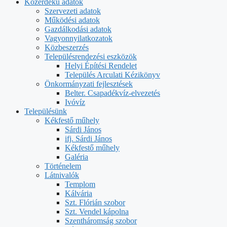
Közérdekű adatok
Szervezeti adatok
Működési adatok
Gazdálkodási adatok
Vagyonnyilatkozatok
Közbeszerzés
Településrendezési eszközök
Helyi Építési Rendelet
Település Arculati Kézikönyv
Önkormányzati fejlesztések
Belter. Csapadékvíz-elvezetés
Ivóvíz
Településünk
Kékfestő műhely
Sárdi János
ifj. Sárdi János
Kékfestő műhely
Galéria
Történelem
Látnivalók
Templom
Kálvária
Szt. Flórián szobor
Szt. Vendel kápolna
Szentháromság szobor