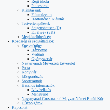
Régi iskola
Pincesorok
Kiállításaink
Falumúzeum
Hadtörténeti Kiállítás
Testvértelepülések
Seigertshausen (D)
Királyrév (SK)
Megközelíthetőség
Közösség és szolgáltatások
Egészségügy
Háziorvos
Védőnő
Gyógyszertár
Nagynyárádi Művészeti Egyesület
Posta
Könyvtár
Idősgondozás
Sportcsarnok
Hasznos információk
Ivóvízellátás
Menetrend
Nagynyárád-Grossnaarad Magyar-Német Baráti Kör
Díszpolgárok
Kapcsolat