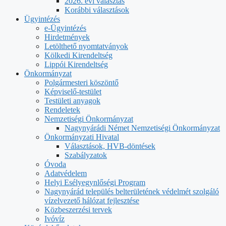
2026. évi választás
Korábbi választások
Ügyintézés
e-Ügyintézés
Hirdetmények
Letölthető nyomtatványok
Kölkedi Kirendeltség
Lippói Kirendeltség
Önkormányzat
Polgármesteri köszöntő
Képviselő-testület
Testületi anyagok
Rendeletek
Nemzetiségi Önkormányzat
Nagynyárádi Német Nemzetiségi Önkormányzat
Önkormányzati Hivatal
Választások, HVB-döntések
Szabályzatok
Óvoda
Adatvédelem
Helyi Esélyegynlőségi Program
Nagynyárád település belterületének védelmét szolgáló
vízelvezető hálózat fejlesztése
Közbeszerzési tervek
Ivóvíz