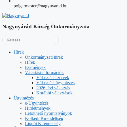
polgarmester@nagynyarad.hu
Nagynyárád Község Önkormányzata
Hírek
Önkormányzati hírek
Hírek
Események
Válastási információk
Választási szervek
Választási ügyintézés
2026. évi választás
Korábbi választások
Ügyintézés
e-Ügyintézés
Hirdetmények
Letölthető nyomtatványok
Kölkedi Kirendeltség
Lippói Kirendeltség