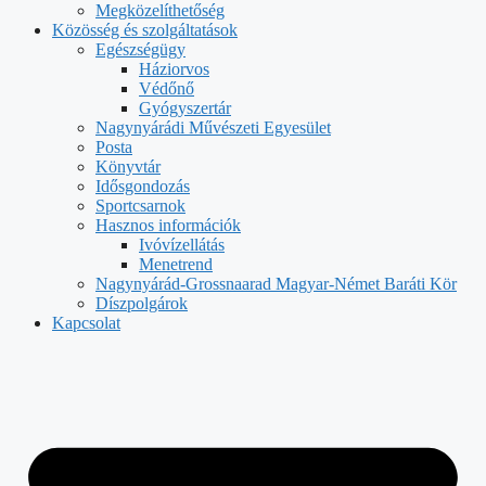
Megközelíthetőség
Közösség és szolgáltatások
Egészségügy
Háziorvos
Védőnő
Gyógyszertár
Nagynyárádi Művészeti Egyesület
Posta
Könyvtár
Idősgondozás
Sportcsarnok
Hasznos információk
Ivóvízellátás
Menetrend
Nagynyárád-Grossnaarad Magyar-Német Baráti Kör
Díszpolgárok
Kapcsolat