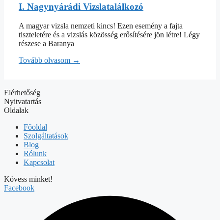
I. Nagynyárádi Vizslatalálkozó
A magyar vizsla nemzeti kincs! Ezen esemény a fajta
tiszteletére és a vizslás közösség erősítésére jön létre! Légy
részese a Baranya
Tovább olvasom →
Elérhetőség
Nyitvatartás
Oldalak
Főoldal
Szolgáltatások
Blog
Rólunk
Kapcsolat
Kövess minket!
Facebook