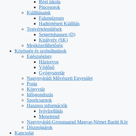
Régi iskola
Pincesorok
Kiállításaink
Falumúzeum
Hadtörténeti Kiállítás
Testvértelepülések
Seigertshausen (D)
Királyrév (SK)
Megközelíthetőség
Közösség és szolgáltatások
Egészségügy
Háziorvos
Védőnő
Gyógyszertár
Nagynyárádi Művészeti Egyesület
Posta
Könyvtár
Idősgondozás
Sportcsarnok
Hasznos információk
Ivóvízellátás
Menetrend
Nagynyárád-Grossnaarad Magyar-Német Baráti Kör
Díszpolgárok
Kapcsolat