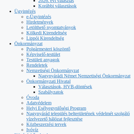
2026. évi választás
Korábbi választások
Ügyintézés
e-Ügyintézés
Hirdetmények
Letölthető nyomtatványok
Kölkedi Kirendeltség
Lippói Kirendeltség
Önkormányzat
Polgármesteri köszöntő
Képviselő-testület
Testületi anyagok
Rendeletek
Nemzetiségi Önkormányzat
Nagynyárádi Német Nemzetiségi Önkormányzat
Önkormányzati Hivatal
Választások, HVB-döntések
Szabályzatok
Óvoda
Adatvédelem
Helyi Esélyegynlőségi Program
Nagynyárád település belterületének védelmét szolgáló
vízelvezető hálózat fejlesztése
Közbeszerzési tervek
Ivóvíz