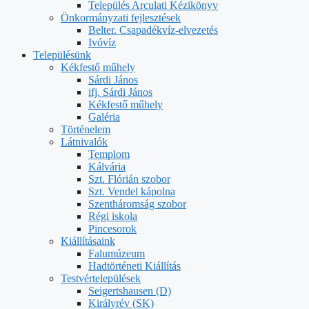
Település Arculati Kézikönyv
Önkormányzati fejlesztések
Belter. Csapadékvíz-elvezetés
Ivóvíz
Településünk
Kékfestő műhely
Sárdi János
ifj. Sárdi János
Kékfestő műhely
Galéria
Történelem
Látnivalók
Templom
Kálvária
Szt. Flórián szobor
Szt. Vendel kápolna
Szentháromság szobor
Régi iskola
Pincesorok
Kiállításaink
Falumúzeum
Hadtörténeti Kiállítás
Testvértelepülések
Seigertshausen (D)
Királyrév (SK)