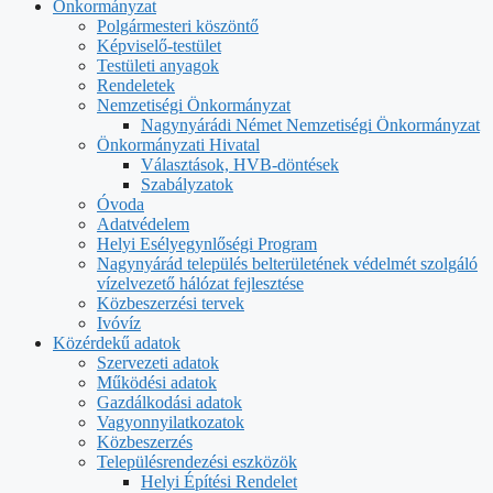
Önkormányzat
Polgármesteri köszöntő
Képviselő-testület
Testületi anyagok
Rendeletek
Nemzetiségi Önkormányzat
Nagynyárádi Német Nemzetiségi Önkormányzat
Önkormányzati Hivatal
Választások, HVB-döntések
Szabályzatok
Óvoda
Adatvédelem
Helyi Esélyegynlőségi Program
Nagynyárád település belterületének védelmét szolgáló
vízelvezető hálózat fejlesztése
Közbeszerzési tervek
Ivóvíz
Közérdekű adatok
Szervezeti adatok
Működési adatok
Gazdálkodási adatok
Vagyonnyilatkozatok
Közbeszerzés
Településrendezési eszközök
Helyi Építési Rendelet