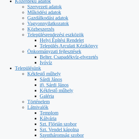
Közérdekű adatok
Szervezeti adatok
Működési adatok
Gazdálkodási adatok
Vagyonnyilatkozatok
Közbeszerzés
Településrendezési eszközök
Helyi Építési Rendelet
Település Arculati Kézikönyv
Önkormányzati fejlesztések
Belter. Csapadékvíz-elvezetés
Ivóvíz
Településünk
Kékfestő műhely
Sárdi János
ifj. Sárdi János
Kékfestő műhely
Galéria
Történelem
Látnivalók
Templom
Kálvária
Szt. Flórián szobor
Szt. Vendel kápolna
Szentháromság szobor