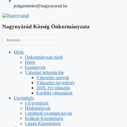
polgarmester@nagynyarad.hu
Nagynyárád Község Önkormányzata
Hírek
Önkormányzati hírek
Hírek
Események
Válastási információk
Választási szervek
Választási ügyintézés
2026. évi választás
Korábbi választások
Ügyintézés
e-Ügyintézés
Hirdetmények
Letölthető nyomtatványok
Kölkedi Kirendeltség
Lippói Kirendeltség