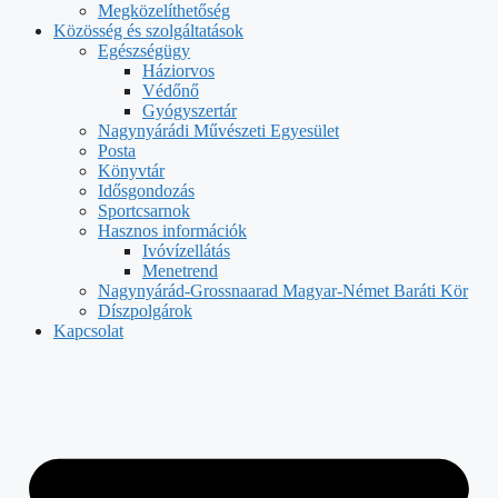
Megközelíthetőség
Közösség és szolgáltatások
Egészségügy
Háziorvos
Védőnő
Gyógyszertár
Nagynyárádi Művészeti Egyesület
Posta
Könyvtár
Idősgondozás
Sportcsarnok
Hasznos információk
Ivóvízellátás
Menetrend
Nagynyárád-Grossnaarad Magyar-Német Baráti Kör
Díszpolgárok
Kapcsolat