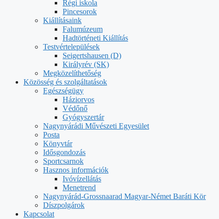
Régi iskola
Pincesorok
Kiállításaink
Falumúzeum
Hadtörténeti Kiállítás
Testvértelepülések
Seigertshausen (D)
Királyrév (SK)
Megközelíthetőség
Közösség és szolgáltatások
Egészségügy
Háziorvos
Védőnő
Gyógyszertár
Nagynyárádi Művészeti Egyesület
Posta
Könyvtár
Idősgondozás
Sportcsarnok
Hasznos információk
Ivóvízellátás
Menetrend
Nagynyárád-Grossnaarad Magyar-Német Baráti Kör
Díszpolgárok
Kapcsolat