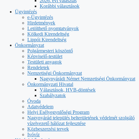
2026. évi választás
Korábbi választások
Ügyintézés
e-Ügyintézés
Hirdetmények
Letölthető nyomtatványok
Kölkedi Kirendeltség
Lippói Kirendeltség
Önkormányzat
Polgármesteri köszöntő
Képviselő-testület
Testületi anyagok
Rendeletek
Nemzetiségi Önkormányzat
Nagynyárádi Német Nemzetiségi Önkormányzat
Önkormányzati Hivatal
Választások, HVB-döntések
Szabályzatok
Óvoda
Adatvédelem
Helyi Esélyegynlőségi Program
Nagynyárád település belterületének védelmét szolgáló
vízelvezető hálózat fejlesztése
Közbeszerzési tervek
Ivóvíz