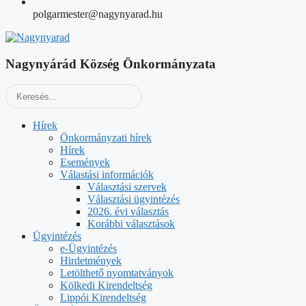
polgarmester@nagynyarad.hu
Nagynyárád Község Önkormányzata
Hírek
Önkormányzati hírek
Hírek
Események
Válastási információk
Választási szervek
Választási ügyintézés
2026. évi választás
Korábbi választások
Ügyintézés
e-Ügyintézés
Hirdetmények
Letölthető nyomtatványok
Kölkedi Kirendeltség
Lippói Kirendeltség