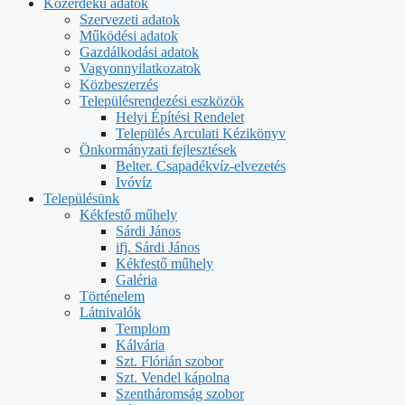
Közérdekű adatok
Szervezeti adatok
Működési adatok
Gazdálkodási adatok
Vagyonnyilatkozatok
Közbeszerzés
Településrendezési eszközök
Helyi Építési Rendelet
Település Arculati Kézikönyv
Önkormányzati fejlesztések
Belter. Csapadékvíz-elvezetés
Ivóvíz
Településünk
Kékfestő műhely
Sárdi János
ifj. Sárdi János
Kékfestő műhely
Galéria
Történelem
Látnivalók
Templom
Kálvária
Szt. Flórián szobor
Szt. Vendel kápolna
Szentháromság szobor