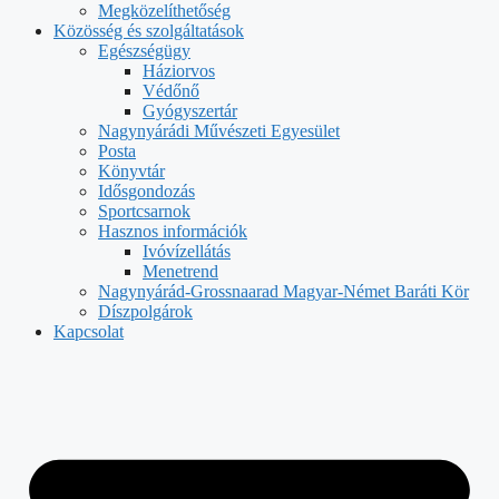
Megközelíthetőség
Közösség és szolgáltatások
Egészségügy
Háziorvos
Védőnő
Gyógyszertár
Nagynyárádi Művészeti Egyesület
Posta
Könyvtár
Idősgondozás
Sportcsarnok
Hasznos információk
Ivóvízellátás
Menetrend
Nagynyárád-Grossnaarad Magyar-Német Baráti Kör
Díszpolgárok
Kapcsolat