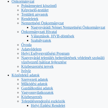
Önkormányzat
Polgármesteri köszöntő
Képviselő-testület
Testületi anyagok
Rendeletek
Nemzetiségi Önkormányzat
Nagynyárádi Német Nemzetiségi Önkormányzat
Önkormányzati Hivatal
Választások, HVB-döntések
Szabályzatok
Óvoda
Adatvédelem
Helyi Esélyegynlőségi Program
Nagynyárád település belterületének védelmét szolgáló
vízelvezető hálózat fejlesztése
Közbeszerzési tervek
Ivóvíz
Közérdekű adatok
Szervezeti adatok
Működési adatok
Gazdálkodási adatok
Vagyonnyilatkozatok
Közbeszerzés
Településrendezési eszközök
Helyi Építési Rendelet