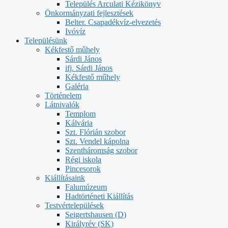
Település Arculati Kézikönyv
Önkormányzati fejlesztések
Belter. Csapadékvíz-elvezetés
Ivóvíz
Településünk
Kékfestő műhely
Sárdi János
ifj. Sárdi János
Kékfestő műhely
Galéria
Történelem
Látnivalók
Templom
Kálvária
Szt. Flórián szobor
Szt. Vendel kápolna
Szentháromság szobor
Régi iskola
Pincesorok
Kiállításaink
Falumúzeum
Hadtörténeti Kiállítás
Testvértelepülések
Seigertshausen (D)
Királyrév (SK)